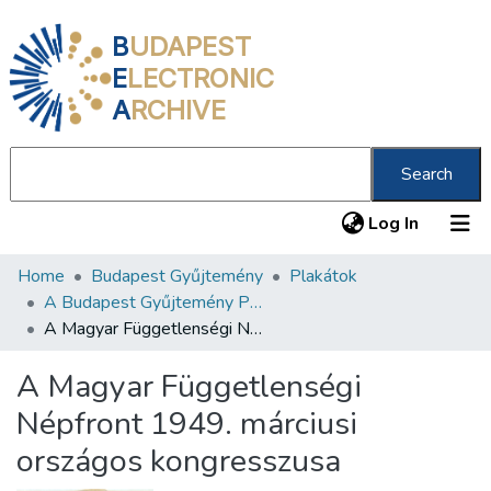
B
UDAPEST
E
LECTRONIC
A
RCHIVE
Search
(current
Log In
Home
Budapest Gyűjtemény
Plakátok
Communities & Collections
A Budapest Gyűjtemény Plakáttárának plakátjai
All of DSpace
A Magyar Függetlenségi Népfront 1949. márciusi országos kongresszusa
Statistics
A Magyar Függetlenségi
About us
Népfront 1949. márciusi
országos kongresszusa