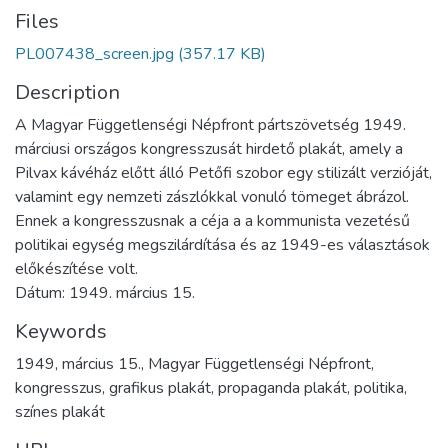
Files
PL007438_screen.jpg
(357.17 KB)
Description
A Magyar Függetlenségi Népfront pártszövetség 1949.
márciusi országos kongresszusát hirdető plakát, amely a
Pilvax kávéház előtt álló Petőfi szobor egy stilizált verzióját,
valamint egy nemzeti zászlókkal vonuló tömeget ábrázol.
Ennek a kongresszusnak a céja a a kommunista vezetésű
politikai egység megszilárdítása és az 1949-es választások
előkészítése volt.
Dátum: 1949. március 15.
Keywords
1949, március 15., Magyar Függetlenségi Népfront,
kongresszus, grafikus plakát, propaganda plakát, politika,
színes plakát