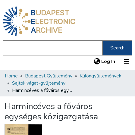
B
UDAPEST
E
LECTRONIC
A
RCHIVE
Search
(current
Log In
Home
Budapest Gyűjtemény
Különgyűjtemények
Communities & Collections
Sajtókivágat-gyűjtemény
All of DSpace
Harmincéves a főváros egységes közigazgatása
Statistics
Harmincéves a főváros
About us
egységes közigazgatása