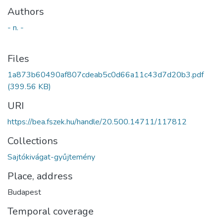
Authors
- n. -
Files
1a873b60490af807cdeab5c0d66a11c43d7d20b3.pdf
(399.56 KB)
URI
https://bea.fszek.hu/handle/20.500.14711/117812
Collections
Sajtókivágat-gyűjtemény
Place, address
Budapest
Temporal coverage