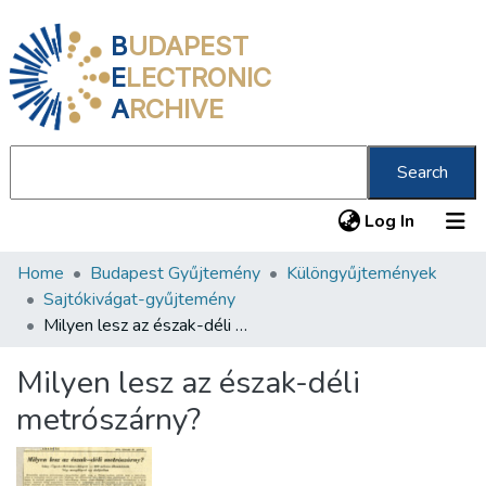
B
UDAPEST
E
LECTRONIC
A
RCHIVE
Search
(current
Log In
Home
Budapest Gyűjtemény
Különgyűjtemények
Communities & Collections
Sajtókivágat-gyűjtemény
All of DSpace
Milyen lesz az észak-déli metrószárny?
Statistics
Milyen lesz az észak-déli
About us
metrószárny?