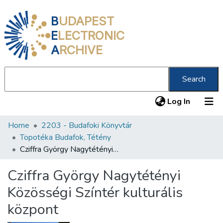
B
UDAPEST
E
LECTRONIC
A
RCHIVE
Search
(current
Log In
Home
2203 - Budafoki Könyvtár
Communities & Collections
Topotéka Budafok, Tétény
All of DSpace
Cziffra György Nagytétényi Közösségi Színtér kulturális központ
Statistics
Cziffra György Nagytétényi
About us
Közösségi Színtér kulturális
központ