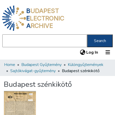
B
UDAPEST
E
LECTRONIC
A
RCHIVE
Search
(current
Log In
Home
Budapest Gyűjtemény
Különgyűjtemények
Communities & Collections
Sajtókivágat-gyűjtemény
Budapest szénkikötő
All of DSpace
Budapest szénkikötő
Statistics
About us