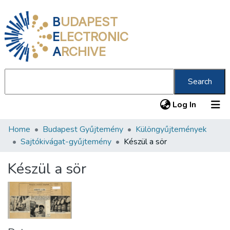
B
UDAPEST
E
LECTRONIC
A
RCHIVE
Search
(current
Log In
Home
Budapest Gyűjtemény
Különgyűjtemények
Communities & Collections
Sajtókivágat-gyűjtemény
Készül a sör
All of DSpace
Készül a sör
Statistics
About us