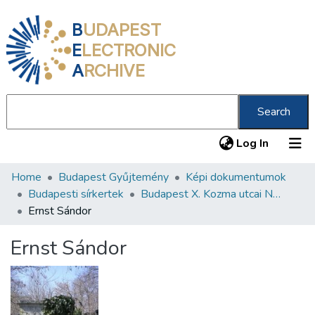
B
UDAPEST
E
LECTRONIC
A
RCHIVE
Search
(current
Log In
Home
Budapest Gyűjtemény
Képi dokumentumok
Communities & Collections
Budapesti sírkertek
Budapest X. Kozma utcai Neológ Zsidó Temető
All of DSpace
Ernst Sándor
Statistics
Ernst Sándor
About us