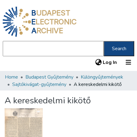
B
UDAPEST
E
LECTRONIC
A
RCHIVE
Search
(current
Log In
Home
Budapest Gyűjtemény
Különgyűjtemények
Communities & Collections
Sajtókivágat-gyűjtemény
A kereskedelmi kikötő
All of DSpace
A kereskedelmi kikötő
Statistics
About us