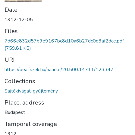
Date
1912-12-05
Files
7d66e832d57b9e9167bc8d10a6b27dc0d3af2dce.pdf
(759.81 KB)
URI
https://bea.fszek.hu/handle/20.500.14711/123347
Collections
Sajtókivágat-gyűjtemény
Place, address
Budapest
Temporal coverage
1912