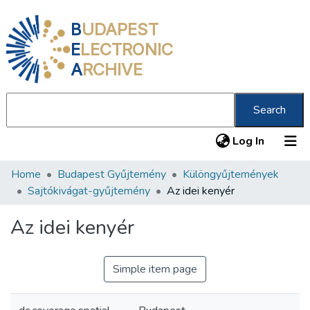
B
UDAPEST
E
LECTRONIC
A
RCHIVE
Search
(current
Log In
Home
Budapest Gyűjtemény
Különgyűjtemények
Communities & Collections
Sajtókivágat-gyűjtemény
Az idei kenyér
All of DSpace
Az idei kenyér
Statistics
About us
Simple item page