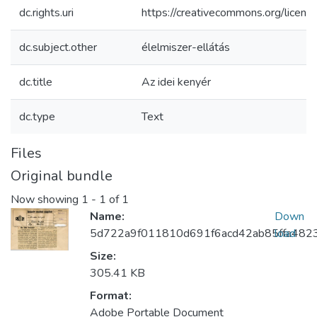
dc.rights.uri
https://creativecommons.org/licens
dc.subject.other
élelmiszer-ellátás
dc.title
Az idei kenyér
dc.type
Text
Files
Original bundle
Now showing
1 - 1 of 1
Name:
Down
5d722a9f011810d691f6acd42ab85ffa4823
load
Size:
305.41 KB
Format:
Adobe Portable Document