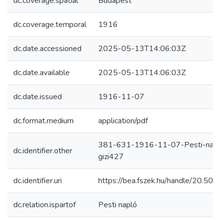
dc.coverage.spatial
Budapest
dc.coverage.temporal
1916
dc.date.accessioned
2025-05-13T14:06:03Z
dc.date.available
2025-05-13T14:06:03Z
dc.date.issued
1916-11-07
dc.format.medium
application/pdf
381-631-1916-11-07-Pesti-nap
dc.identifier.other
gizi427
dc.identifier.uri
https://bea.fszek.hu/handle/20.5
dc.relation.ispartof
Pesti napló