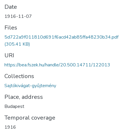
Date
1916-11-07
Files
5d722a9f011810d691f6acd42ab85ffa48230b34.pdf
(305.41 KB)
URI
https://bea.fszek.hu/handle/20.500.14711/122013
Collections
Sajtókivágat-gyűjtemény
Place, address
Budapest
Temporal coverage
1916