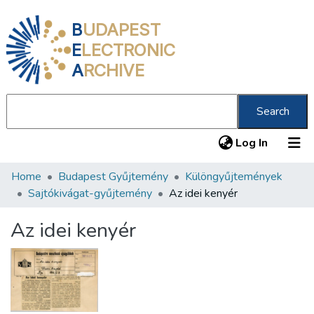
B
UDAPEST
E
LECTRONIC
A
RCHIVE
Search
(current
Log In
Home
Budapest Gyűjtemény
Különgyűjtemények
Communities & Collections
Sajtókivágat-gyűjtemény
Az idei kenyér
All of DSpace
Az idei kenyér
Statistics
About us