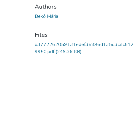
Authors
Bekő Mária
Files
b3772262059131edef35896d135d3c8c51
9950.pdf
(249.36 KB)