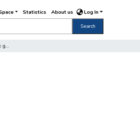
DSpace
Statistics
About us
Log In
Search
A magánlakás-építtetők gondjai