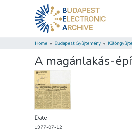
B
UDAPEST
E
LECTRONIC
A
RCHIVE
Home
Budapest Gyűjtemény
Különgyűjt
A magánlakás-épít
Date
1977-07-12