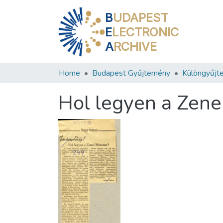
B
UDAPEST
E
LECTRONIC
A
RCHIVE
Home
Budapest Gyűjtemény
Különgyűjt
Hol legyen a Zen