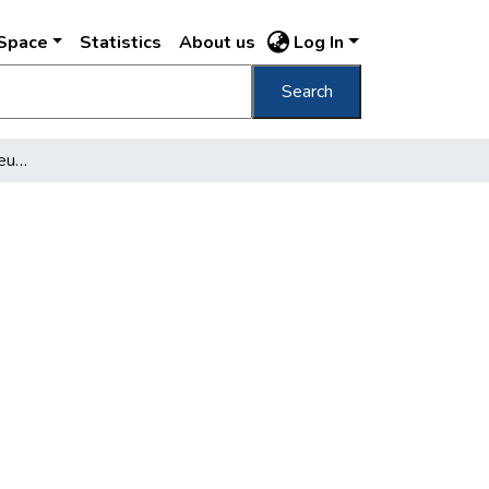
DSpace
Statistics
About us
Log In
Search
Hol legyen a Zenei Múzeum?