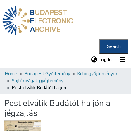
B
UDAPEST
E
LECTRONIC
A
RCHIVE
Search
(current
Log In
Home
Budapest Gyűjtemény
Különgyűjtemények
Communities & Collections
Sajtókivágat-gyűjtemény
All of DSpace
Pest elválik Budától ha jön a jégzajlás
Statistics
Pest elválik Budától ha jön a
About us
jégzajlás