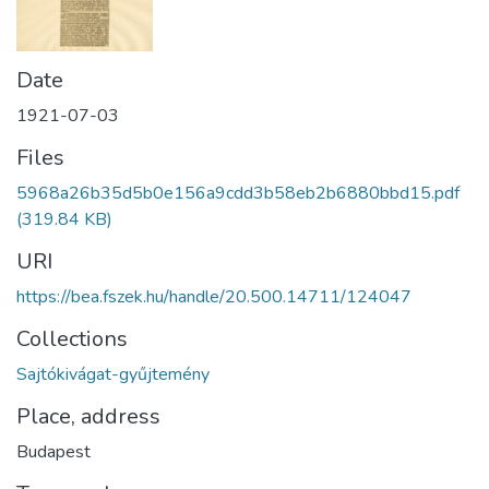
Date
1921-07-03
Files
5968a26b35d5b0e156a9cdd3b58eb2b6880bbd15.pdf
(319.84 KB)
URI
https://bea.fszek.hu/handle/20.500.14711/124047
Collections
Sajtókivágat-gyűjtemény
Place, address
Budapest