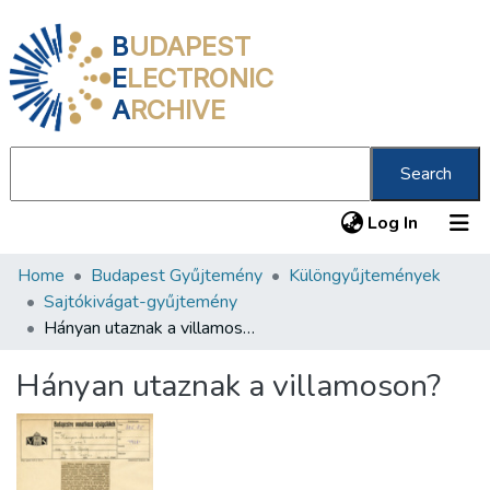
B
UDAPEST
E
LECTRONIC
A
RCHIVE
Search
(current
Log In
Home
Budapest Gyűjtemény
Különgyűjtemények
Communities & Collections
Sajtókivágat-gyűjtemény
All of DSpace
Hányan utaznak a villamoson?
Statistics
Hányan utaznak a villamoson?
About us