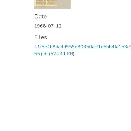
Date
1968-07-12
Files
41f5e4b8da4d959e80350acf1d5bb4fa153e
55.pdf
(524.41 KB)