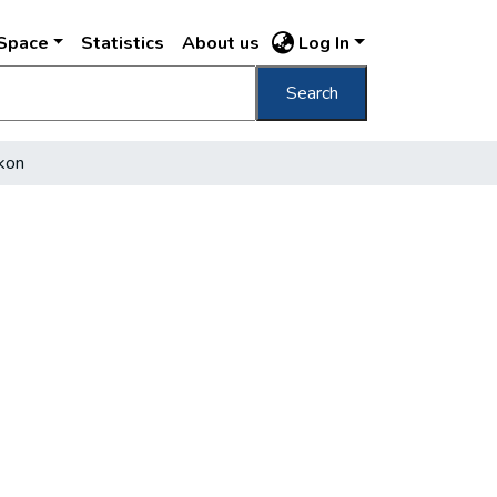
DSpace
Statistics
About us
Log In
Search
kon