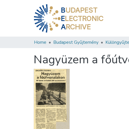
B
UDAPEST
E
LECTRONIC
A
RCHIVE
Home
Budapest Gyűjtemény
Különgyűjt
Nagyüzem a főútv