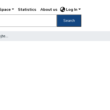
DSpace
Statistics
About us
Log In
Search
A régi Pest-Buda ittfelejtett apró emlékei