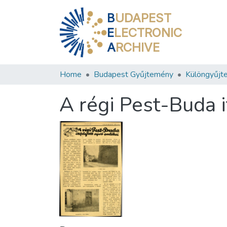
B
UDAPEST
E
LECTRONIC
A
RCHIVE
Home
Budapest Gyűjtemény
Különgyűjt
A régi Pest-Buda i