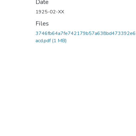
Date
1925-02-XX
Files
3746fb64a7fe742179b57a638bd473392e6
acd.pdf
(1 MB)