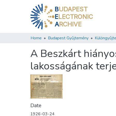
B
UDAPEST
E
LECTRONIC
A
RCHIVE
Home
Budapest Gyűjtemény
Különgyűjt
A Beszkárt hiányo
lakosságának terje
Date
1926-03-24