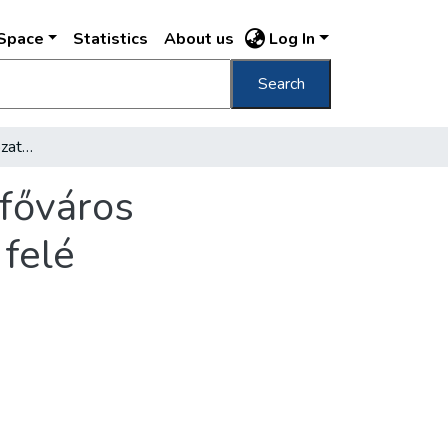
DSpace
Statistics
About us
Log In
Search
A Beszkárt hiányos hálózata akadályozza a főváros lakosságának terjeszkedését a külterületek felé
 főváros
 felé