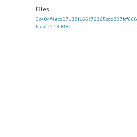
Files
3c404f4ecd07138f166c76365cdd897fcf668
6.pdf
(1.19 MB)