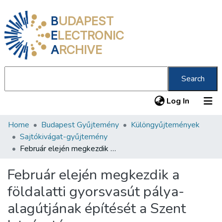
B
UDAPEST
E
LECTRONIC
A
RCHIVE
Search
(current
Log In
Home
Budapest Gyűjtemény
Különgyűjtemények
Communities & Collections
Sajtókivágat-gyűjtemény
All of DSpace
Február elején megkezdik a földalatti gyorsvasút pálya-alagútjának építését a Szent István-téren
Statistics
Február elején megkezdik a
About us
földalatti gyorsvasút pálya-
alagútjának építését a Szent