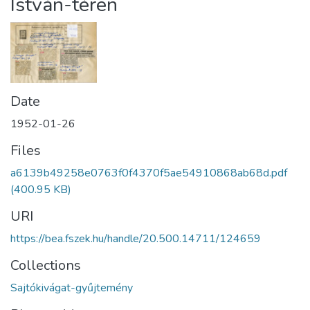
István-téren
Date
1952-01-26
Files
a6139b49258e0763f0f4370f5ae54910868ab68d.pdf
(400.95 KB)
URI
https://bea.fszek.hu/handle/20.500.14711/124659
Collections
Sajtókivágat-gyűjtemény