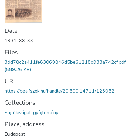
Date
1931-XX-XX
Files
3dd78c2a411fe83069846d5be61218d933a742cf.pdf
(889.26 KB)
URI
https://bea.fszek.hu/handle/20.500.14711/123052
Collections
Sajtókivágat-gyűjtemény
Place, address
Budapest