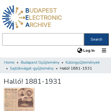
B
UDAPEST
E
LECTRONIC
A
RCHIVE
Search
(current
Log In
Home
Budapest Gyűjtemény
Különgyűjtemények
Communities & Collections
Sajtókivágat-gyűjtemény
Halló! 1881-1931
All of DSpace
Halló! 1881-1931
Statistics
About us