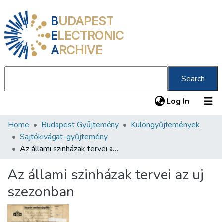
B
UDAPEST
E
LECTRONIC
A
RCHIVE
Search
(current
Log In
Home
Budapest Gyűjtemény
Különgyűjtemények
Communities & Collections
Sajtókivágat-gyűjtemény
All of DSpace
Az állami szinházak tervei az uj szezonban
Statistics
Az állami szinházak tervei az uj
About us
szezonban