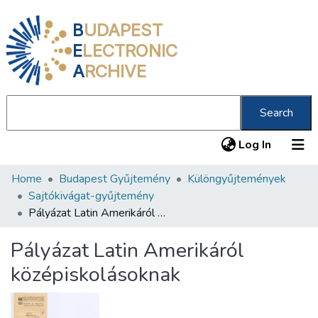
B
UDAPEST
E
LECTRONIC
A
RCHIVE
Search
(current
Log In
Home
Budapest Gyűjtemény
Különgyűjtemények
Communities & Collections
Sajtókivágat-gyűjtemény
All of DSpace
Pályázat Latin Amerikáról középiskolásoknak
Statistics
Pályázat Latin Amerikáról
About us
középiskolásoknak