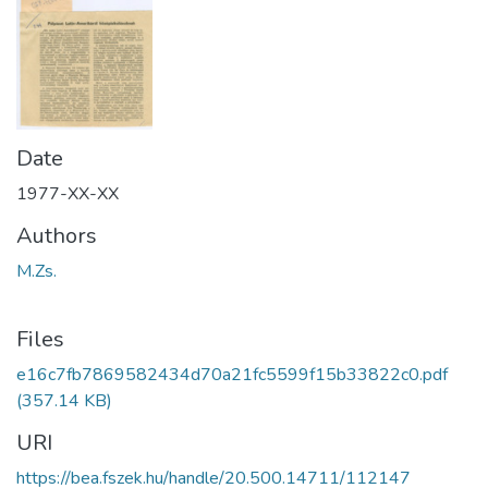
Date
1977-XX-XX
Authors
M.Zs.
Files
e16c7fb7869582434d70a21fc5599f15b33822c0.pdf
(357.14 KB)
URI
https://bea.fszek.hu/handle/20.500.14711/112147