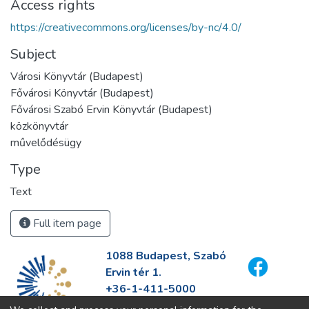
Access rights
https://creativecommons.org/licenses/by-nc/4.0/
Subject
Városi Könyvtár (Budapest)
Fővárosi Könyvtár (Budapest)
Fővárosi Szabó Ervin Könyvtár (Budapest)
közkönyvtár
művelődésügy
Type
Text
Full item page
1088 Budapest, Szabó
Ervin tér 1.
+36-1-411-5000
info@fszek.hu