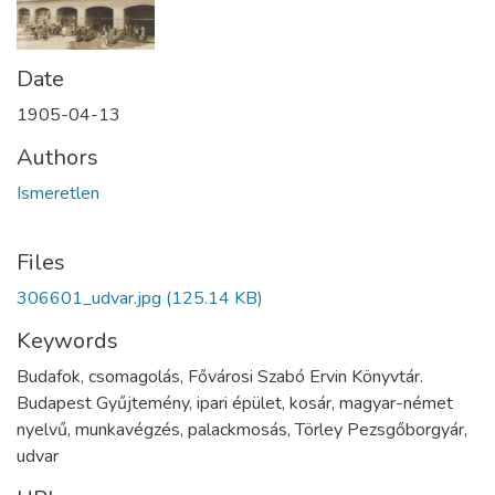
Date
1905-04-13
Authors
Ismeretlen
Files
306601_udvar.jpg
(125.14 KB)
Keywords
Budafok, csomagolás, Fővárosi Szabó Ervin Könyvtár.
Budapest Gyűjtemény, ipari épület, kosár, magyar-német
nyelvű, munkavégzés, palackmosás, Törley Pezsgőborgyár,
udvar