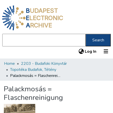
B
UDAPEST
E
LECTRONIC
A
RCHIVE
Search
(current
Log In
Home
2203 - Budafoki Könyvtár
Communities & Collections
Topotéka Budafok, Tétény
All of DSpace
Palackmosás = Flaschenreinigung
Statistics
Palackmosás =
About us
Flaschenreinigung