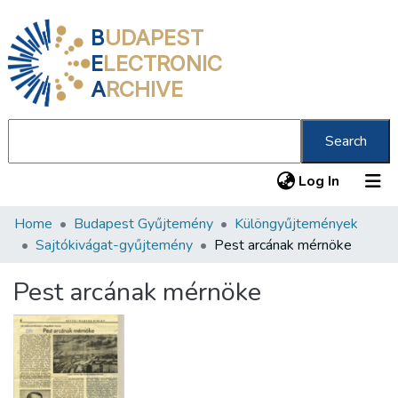
B
UDAPEST
E
LECTRONIC
A
RCHIVE
Search
(current
Log In
Home
Budapest Gyűjtemény
Különgyűjtemények
Communities & Collections
Sajtókivágat-gyűjtemény
Pest arcának mérnöke
All of DSpace
Pest arcának mérnöke
Statistics
About us