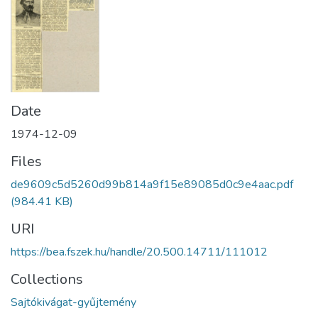
Date
1974-12-09
Files
de9609c5d5260d99b814a9f15e89085d0c9e4aac.pdf
(984.41 KB)
URI
https://bea.fszek.hu/handle/20.500.14711/111012
Collections
Sajtókivágat-gyűjtemény