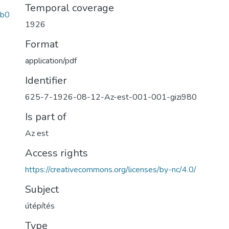
Temporal coverage
3b0
1926
Format
application/pdf
Identifier
625-7-1926-08-12-Az-est-001-001-gizi980
Is part of
Az est
Access rights
https://creativecommons.org/licenses/by-nc/4.0/
Subject
útépítés
Type