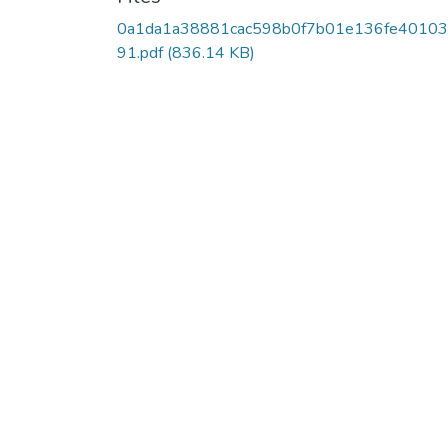
0a1da1a38881cac598b0f7b01e136fe4010
91.pdf
(836.14 KB)