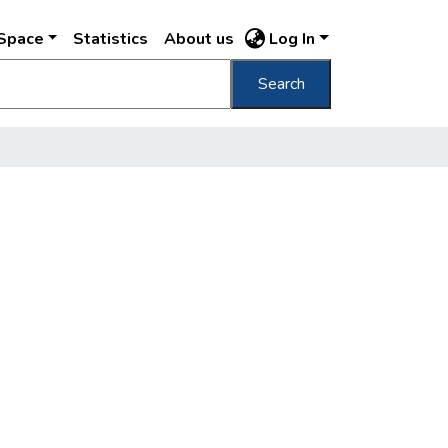
DSpace
Statistics
About us
Log In
Search