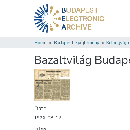
B
UDAPEST
E
LECTRONIC
A
RCHIVE
Home
Budapest Gyűjtemény
Különgyűjt
Bazaltvilág Budap
Date
1926-08-12
Files