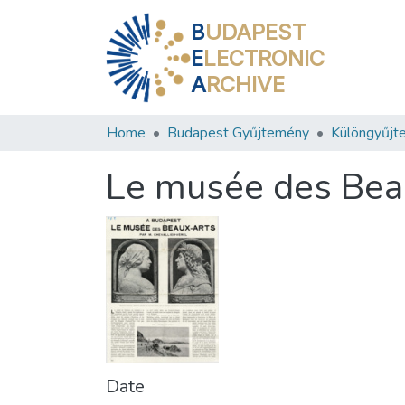
B
UDAPEST
E
LECTRONIC
A
RCHIVE
Home
Budapest Gyűjtemény
Különgyűjt
Le musée des Bea
Date