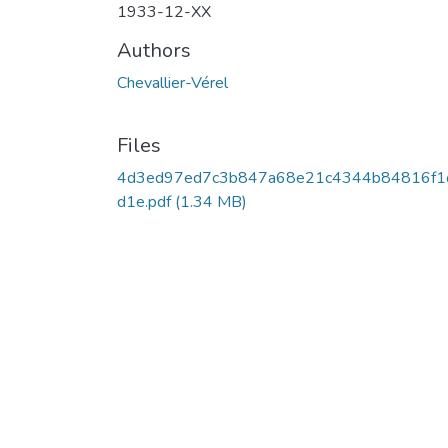
1933-12-XX
Authors
Chevallier-Vérel
Files
4d3ed97ed7c3b847a68e21c4344b84816f1
d1e.pdf
(1.34 MB)