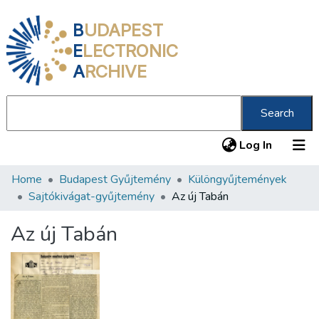
B
UDAPEST
E
LECTRONIC
A
RCHIVE
Search
(current
Log In
Home
Budapest Gyűjtemény
Különgyűjtemények
Communities & Collections
Sajtókivágat-gyűjtemény
Az új Tabán
All of DSpace
Az új Tabán
Statistics
About us