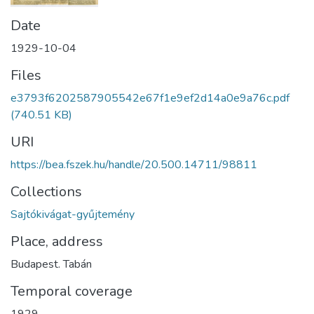
Date
1929-10-04
Files
e3793f6202587905542e67f1e9ef2d14a0e9a76c.pdf
(740.51 KB)
URI
https://bea.fszek.hu/handle/20.500.14711/98811
Collections
Sajtókivágat-gyűjtemény
Place, address
Budapest. Tabán
Temporal coverage