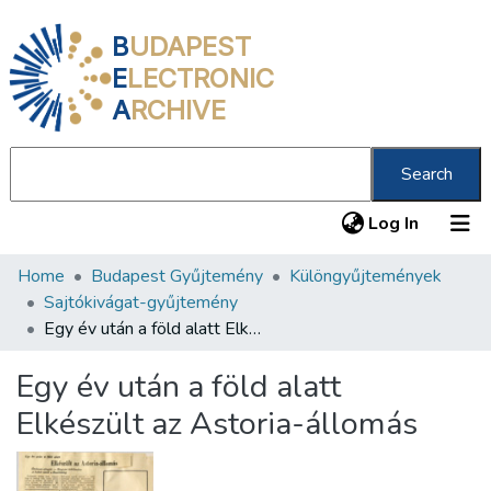
B
UDAPEST
E
LECTRONIC
A
RCHIVE
Search
(current
Log In
Home
Budapest Gyűjtemény
Különgyűjtemények
Communities & Collections
Sajtókivágat-gyűjtemény
All of DSpace
Egy év után a föld alatt Elkészült az Astoria-állomás
Statistics
Egy év után a föld alatt
About us
Elkészült az Astoria-állomás