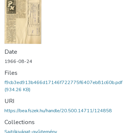
Date
1966-08-24
Files
f9cb3ed913b466d17146f722775f6407eb81c60b.pdf
(934.26 KB)
URI
https://bea.fszek.hu/handle/20.500.14711/124858
Collections
Sajtókivágat-gyűjtemény