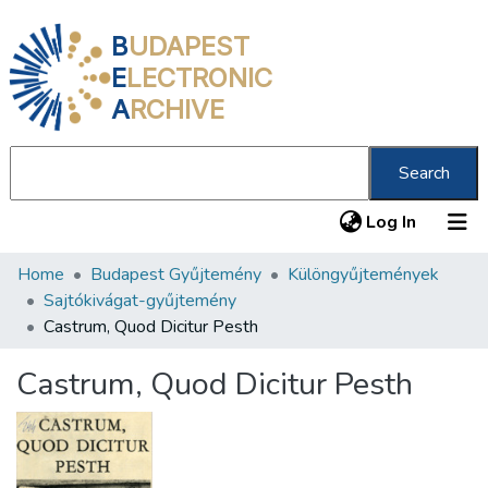
B
UDAPEST
E
LECTRONIC
A
RCHIVE
Search
(current
Log In
Home
Budapest Gyűjtemény
Különgyűjtemények
Communities & Collections
Sajtókivágat-gyűjtemény
All of DSpace
Castrum, Quod Dicitur Pesth
Statistics
Castrum, Quod Dicitur Pesth
About us