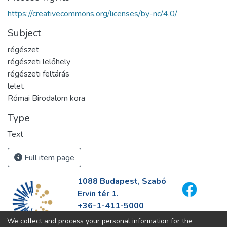
https://creativecommons.org/licenses/by-nc/4.0/
Subject
régészet
régészeti lelőhely
régészeti feltárás
lelet
Római Birodalom kora
Type
Text
Full item page
1088 Budapest, Szabó
Ervin tér 1.
+36-1-411-5000
info@fszek.hu
We collect and process your personal information for the