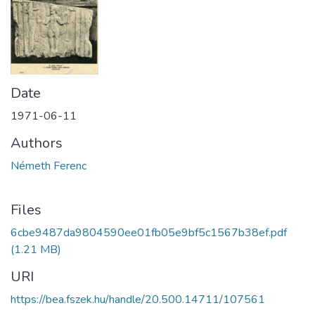
Date
1971-06-11
Authors
Németh Ferenc
Files
6cbe9487da9804590ee01fb05e9bf5c1567b38ef.pdf
(1.21 MB)
URI
https://bea.fszek.hu/handle/20.500.14711/107561