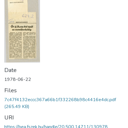
Date
1978-06-22
Files
7c47f4132eccc367a66b1f332268b98c4416e4dc.pdf
(265.49 KB)
URI
https://bea.fszek.hu/handle/20.500.14711/130978