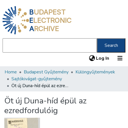
B
UDAPEST
E
LECTRONIC
A
RCHIVE
Search
(current
Log In
Home
Budapest Gyűjtemény
Különgyűjtemények
Communities & Collections
Sajtókivágat-gyűjtemény
All of DSpace
Öt új Duna-híd épül az ezredfordulóig
Statistics
Öt új Duna-híd épül az
About us
ezredfordulóig