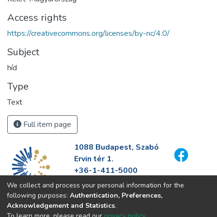
Access rights
https://creativecommons.org/licenses/by-nc/4.0/
Subject
híd
Type
Text
Full item page
1088 Budapest, Szabó
Ervin tér 1.
+36-1-411-5000
info@fszek.hu
We collect and process your personal information for the
https://fszek.hu
following purposes:
Authentication, Preferences,
Acknowledgement and Statistics
.
To learn more, please read our
privacy policy
.