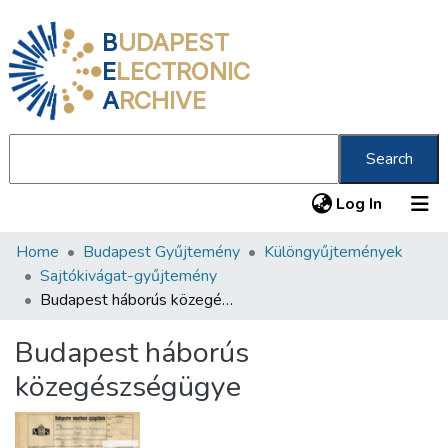
B
UDAPEST
E
LECTRONIC
A
RCHIVE
Search
(current
Log In
Home
Budapest Gyűjtemény
Különgyűjtemények
Communities & Collections
Sajtókivágat-gyűjtemény
All of DSpace
Budapest háborús közegészségügye
Statistics
Budapest háborús
About us
közegészségügye