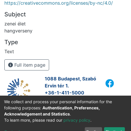
https://creativecommons.org/licenses/by-nc/4.0/
Subject
zenei élet
hangverseny
Type
Text
Full item page
1088 Budapest, Szabó
Ervin tér 1.
+36-1-411-5000
info@fszek.hu
We collect and process your personal information for the
https://fszek.hu
following purposes:
Authentication, Preferences,
Acknowledgement and Statistics
.
To learn more, please read our
privacy policy
.