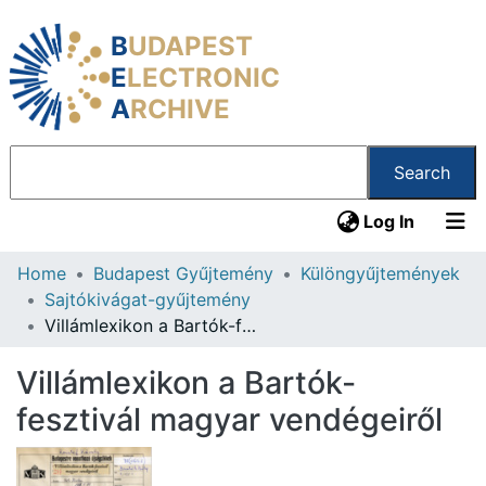
B
UDAPEST
E
LECTRONIC
A
RCHIVE
Search
(current
Log In
Home
Budapest Gyűjtemény
Különgyűjtemények
Communities & Collections
Sajtókivágat-gyűjtemény
All of DSpace
Villámlexikon a Bartók-fesztivál magyar vendégeiről
Statistics
Villámlexikon a Bartók-
About us
fesztivál magyar vendégeiről