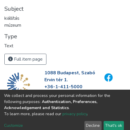
Subject
kiállítás
múzeum
Type
Text
Full item page
1088 Budapest, Szabó
Ervin tér 1.
+36-1-411-5000
info@fszek.hu
We collect and process your personal information for the
https://fszek.hu
following purposes:
Authentication, Preferences,
Acknowledgement and Statistics
.
To learn more, please read our
privacy policy
.
Customize
Decline
That's ok