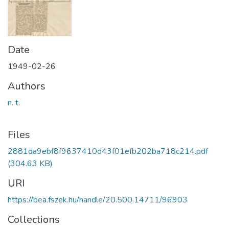
Date
1949-02-26
Authors
n. t.
Files
2881da9ebf8f9637410d43f01efb202ba718c214.pdf
(304.63 KB)
URI
https://bea.fszek.hu/handle/20.500.14711/96903
Collections