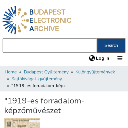
B
UDAPEST
E
LECTRONIC
A
RCHIVE
Search
(current
Log In
Home
Budapest Gyűjtemény
Különgyűjtemények
Communities & Collections
Sajtókivágat-gyűjtemény
All of DSpace
"1919-es forradalom-képzőművészet
Statistics
"1919-es forradalom-
About us
képzőművészet