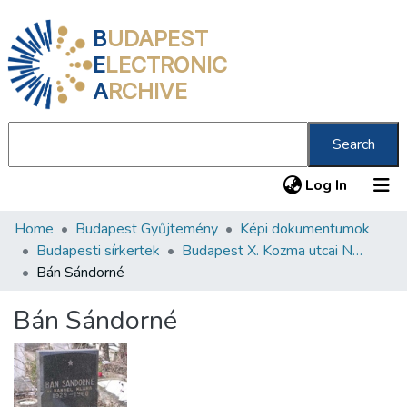
B
UDAPEST
E
LECTRONIC
A
RCHIVE
Search
(current
Log In
Home
Budapest Gyűjtemény
Képi dokumentumok
Communities & Collections
Budapesti sírkertek
Budapest X. Kozma utcai Neológ Zsidó Temető
All of DSpace
Bán Sándorné
Statistics
Bán Sándorné
About us