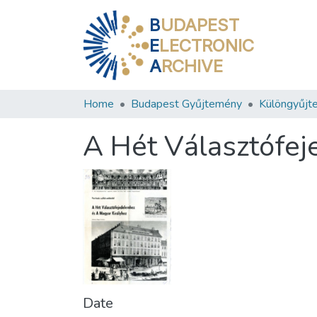
B
UDAPEST
E
LECTRONIC
A
RCHIVE
Home
Budapest Gyűjtemény
Különgyűjt
A Hét Választófej
Date