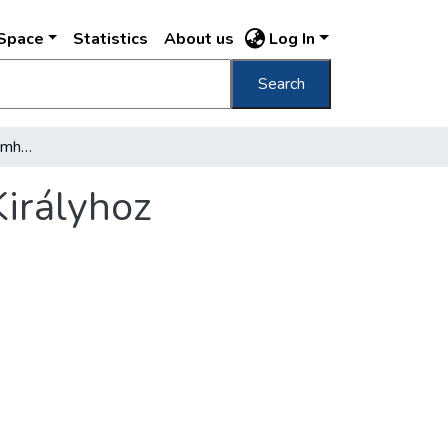
DSpace
Statistics
About us
Log In
Search
A Hét Választófejedelemhez és A Magyar Királyhoz
irályhoz