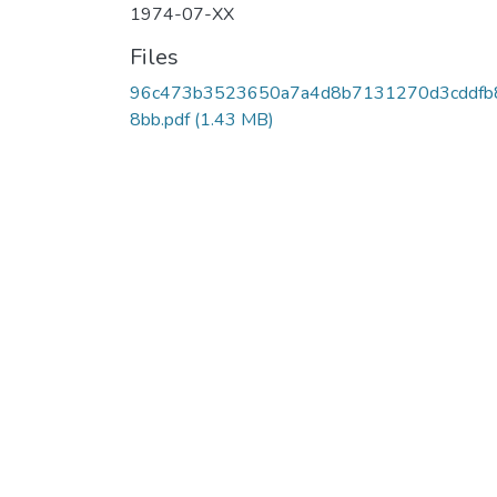
1974-07-XX
Files
96c473b3523650a7a4d8b7131270d3cddfb
8bb.pdf
(1.43 MB)