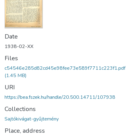
Date
1938-02-XX
Files
c54546e285d82cd45e98fee73e589f7711c223f1.pdf
(1.45 MB)
URI
https://bea.fszek.hu/handle/20.500.14711/107938
Collections
Sajtókivágat-gyűjtemény
Place, address