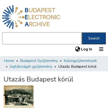
B
UDAPEST
E
LECTRONIC
A
RCHIVE
Search
(current
Log In
Home
Budapest Gyűjtemény
Különgyűjtemények
Communities & Collections
Sajtókivágat-gyűjtemény
Utazás Budapest körül
All of DSpace
Utazás Budapest körül
Statistics
About us