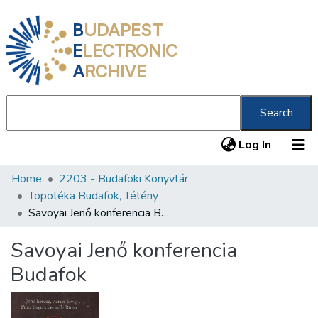
B
UDAPEST
E
LECTRONIC
A
RCHIVE
Search
(current
Log In
Home
2203 - Budafoki Könyvtár
Communities & Collections
Topotéka Budafok, Tétény
All of DSpace
Savoyai Jenő konferencia Budafok
Statistics
Savoyai Jenő konferencia
About us
Budafok