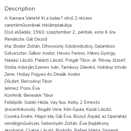
Description
A Kamara Varieté Ki a ludas? című 2 részes
varietéműsorának reklámplakátja
Első előadás: 1960. szeptember 2., péntek, este 6 óra
Rendezte: Gál Dezső
Irta: Bodor Zoltán, Dihovicsnij-Szlobodszkoj, Galambos
Szilveszter, Gábor Andor, Heves Ferenc, Mikes György,
Nádasi László, Palásti László, Polgár Tibor, dr. Révay József,
Stella Adorján,Szenes Iván, Tamássy Zdenkó, Vidrányi István
Zene: Hollay Frigyes és Deaák Andor
Díszlet: Bercsényi Tibor
Jelmez: Poos Éva
Konferál: Benedek Tibor
Fellépők: Gobbi Hilda, Vay Ilus, Kelly, 2 Ernesto
(excentrikusok), Bogáti Vera, Kéri Gyula, Kazal László,
Csonka Endre, Major Ida, Gál Éva, Bozsó Árpád, az Operaház
vendégművészei, Sebestyén Zoltán, Éva (hajlékony
akrobata), Csabai László, Rodolfo, Rafael Márta, Simandi