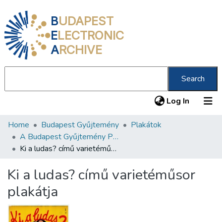
B
UDAPEST
E
LECTRONIC
A
RCHIVE
Search
(current
Log In
Home
Budapest Gyűjtemény
Plakátok
Communities & Collections
A Budapest Gyűjtemény Plakáttárának plakátjai
All of DSpace
Ki a ludas? című varietéműsor plakátja
Statistics
Ki a ludas? című varietéműsor
About us
plakátja