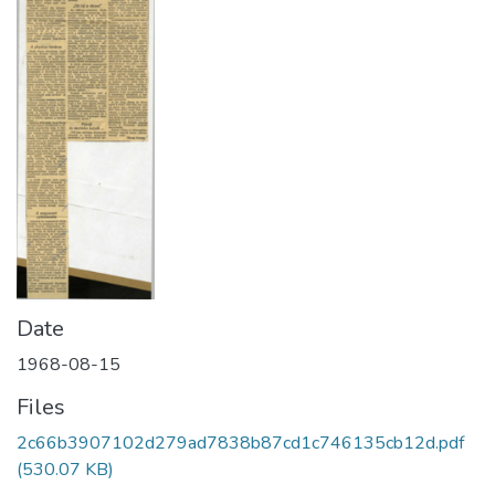
Date
1968-08-15
Files
2c66b3907102d279ad7838b87cd1c746135cb12d.pdf
(530.07 KB)