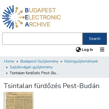
B
UDAPEST
E
LECTRONIC
A
RCHIVE
Search
(current
Log In
Home
Budapest Gyűjtemény
Különgyűjtemények
Communities & Collections
Sajtókivágat-gyűjtemény
All of DSpace
Tsintalan fürdőzés Pest-Budán
Statistics
Tsintalan fürdőzés Pest-Budán
About us