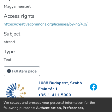
Magyar nemzet
Access rights
https://creativecommons.org/licenses/by-nc/4.0/
Subject
strand
Type
Text
Full item page
1088 Budapest, Szabó
Ervin tér 1.
+36-1-411-5000
info@fszek.hu
We collect and process your personal information for the
https://fszek.hu
following purposes:
Authentication, Preferences,