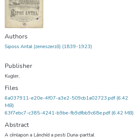
Authors
Siposs Antal (zeneszerző) (1839-1923)
Publisher
Kugler,
Files
6a037911-e20e-4f07-a3e2-509cb1a02723.pdf
(6.42
MB)
63f7ebc7-c385-4241-b9be-fb9dfbb9c68e.pdf
(6.42 MB)
Abstract
A címlapon a Lánchíd a pesti Duna-parttal