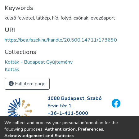
Keywords
külső felvétel
,
látkép
,
híd
,
folyó
,
csónak
,
evezősport
URI
https://bea.fszek.hu/handle/20.500.14711/173690
Collections
Kották - Budapest Gyűjtemény
Kották
Full item page
1088 Budapest, Szabó
Ervin tér 1.
+36-1-411-5000
info@fszek.hu
We collect and process your personal information for the
https://fszek.hu
following purposes:
Authentication, Preferences,
Acknowledgement and Statistics
.