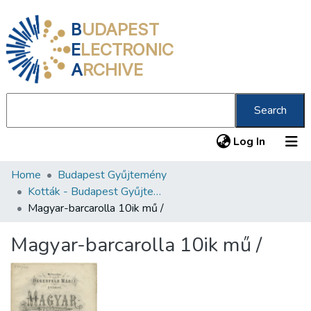
B
UDAPEST
E
LECTRONIC
A
RCHIVE
Search
(current
Log In
Home
Budapest Gyűjtemény
Communities & Collections
Kották - Budapest Gyűjtemény
All of DSpace
Magyar-barcarolla 10ik mű /
Statistics
Magyar-barcarolla 10ik mű /
About us