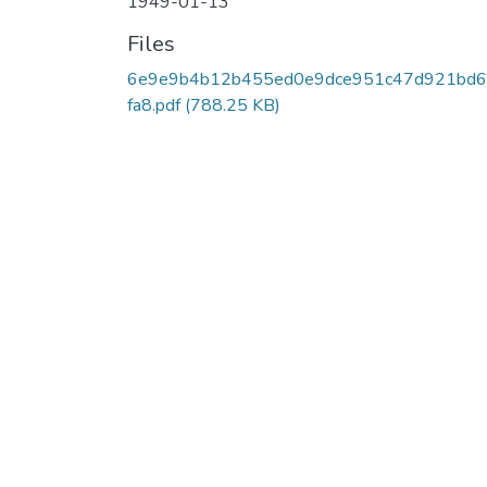
1949-01-13
Files
6e9e9b4b12b455ed0e9dce951c47d921bd6
fa8.pdf
(788.25 KB)