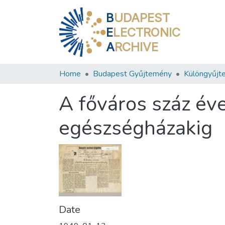
B
UDAPEST
E
LECTRONIC
A
RCHIVE
Home
Budapest Gyűjtemény
Különgyűjt
A főváros száz éve
egészségházakig
Date