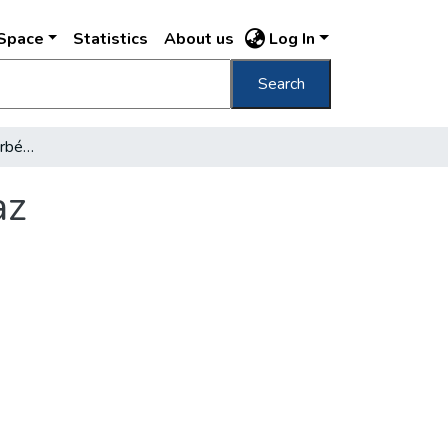
DSpace
Statistics
About us
Log In
Search
A főváros száz éve a borbély-gyógyítástól az egészségházakig
az