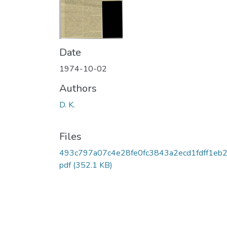
Date
1974-10-02
Authors
D. K.
Files
493c797a07c4e28fe0fc3843a2ecd1fdff1eb2
pdf
(352.1 KB)