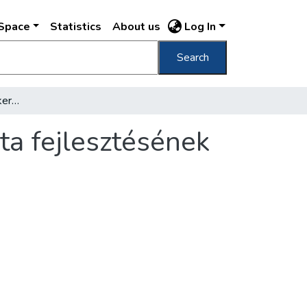
DSpace
Statistics
About us
Log In
Search
Jóváhagyták Budapest kereskedelmi hálózata fejlesztésének távlati tervét
ta fejlesztésének