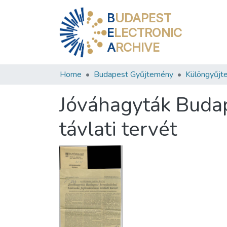
B
UDAPEST
E
LECTRONIC
A
RCHIVE
Home
Budapest Gyűjtemény
Különgyűjt
Jóváhagyták Budap
távlati tervét