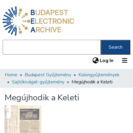
B
UDAPEST
E
LECTRONIC
A
RCHIVE
Search
(current
Log In
Home
Budapest Gyűjtemény
Különgyűjtemények
Communities & Collections
Sajtókivágat-gyűjtemény
Megújhodik a Keleti
All of DSpace
Megújhodik a Keleti
Statistics
About us