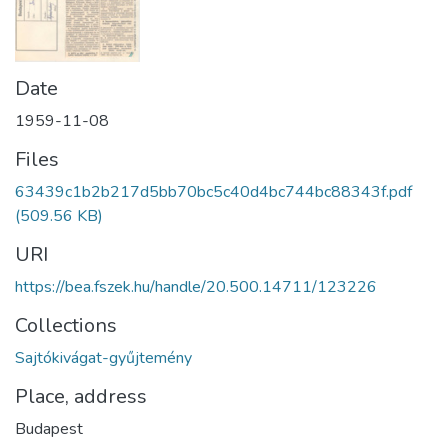
Date
1959-11-08
Files
63439c1b2b217d5bb70bc5c40d4bc744bc88343f.pdf
(509.56 KB)
URI
https://bea.fszek.hu/handle/20.500.14711/123226
Collections
Sajtókivágat-gyűjtemény
Place, address
Budapest