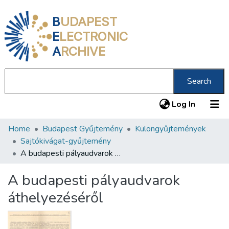
B
UDAPEST
E
LECTRONIC
A
RCHIVE
Search
(current
Log In
Home
Budapest Gyűjtemény
Különgyűjtemények
Communities & Collections
Sajtókivágat-gyűjtemény
All of DSpace
A budapesti pályaudvarok áthelyezéséről
Statistics
A budapesti pályaudvarok
About us
áthelyezéséről