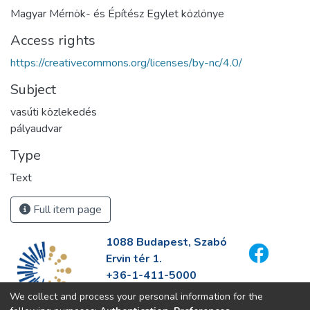
Magyar Mérnök- és Építész Egylet közlönye
Access rights
https://creativecommons.org/licenses/by-nc/4.0/
Subject
vasúti közlekedés
pályaudvar
Type
Text
Full item page
1088 Budapest, Szabó
Ervin tér 1.
+36-1-411-5000
info@fszek.hu
We collect and process your personal information for the
https://fszek.hu