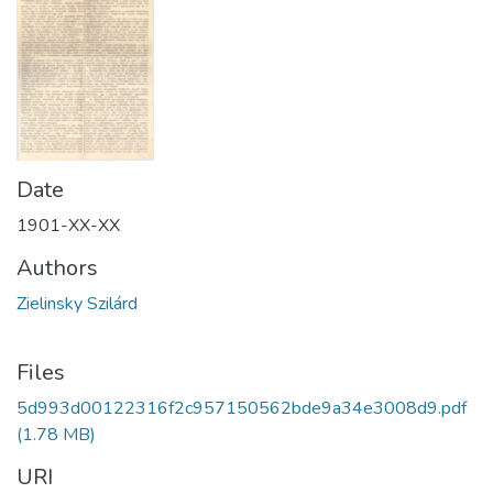
Date
1901-XX-XX
Authors
Zielinsky Szilárd
Files
5d993d00122316f2c957150562bde9a34e3008d9.pdf
(1.78 MB)
URI