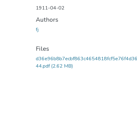
1911-04-02
Authors
fj
Files
d36e96b8b7ecbf863c4654818fcf5e76f4d3
44.pdf
(2.62 MB)