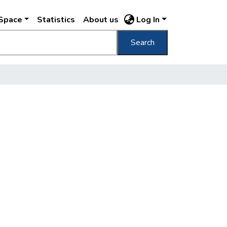
DSpace
Statistics
About us
Log In
Search