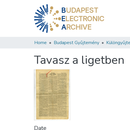
B
UDAPEST
E
LECTRONIC
A
RCHIVE
Home
Budapest Gyűjtemény
Különgyűjt
Tavasz a ligetben
Date