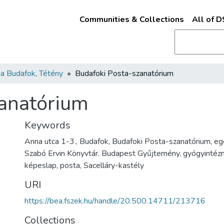
Communities & Collections
All of 
a Budafok, Tétény
Budafoki Posta-szanatórium
zanatórium
Keywords
Anna utca 1-3., Budafok, Budafoki Posta-szanatórium, e
Szabó Ervin Könyvtár. Budapest Gyűjtemény, gyógyintéz
képeslap, posta, Sacelláry-kastély
URI
https://bea.fszek.hu/handle/20.500.14711/213716
Collections