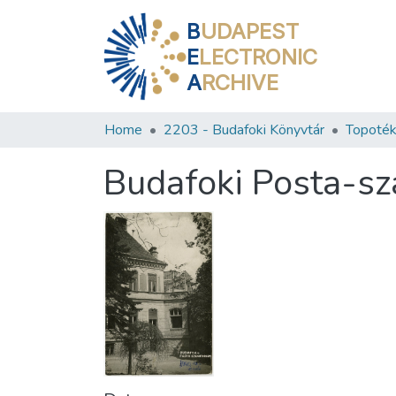
B
UDAPEST
E
LECTRONIC
A
RCHIVE
Home
2203 - Budafoki Könyvtár
Topoték
Budafoki Posta-s