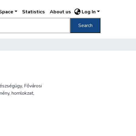
DSpace
Statistics
About us
Log In
Search
gészségügy, Fővárosi
mény, homlokzat,