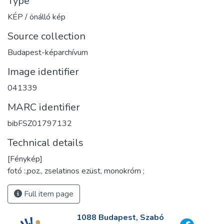
Type
KÉP / önálló kép
Source collection
Budapest-képarchívum
Image identifier
041339
MARC identifier
bibFSZ01797132
Technical details
[Fénykép]
fotó :,poz., zselatinos ezüst, monokróm ;
Full item page
1088 Budapest, Szabó