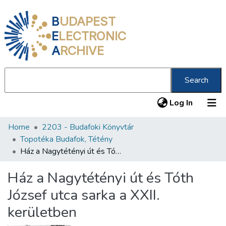
B
UDAPEST
E
LECTRONIC
A
RCHIVE
Search
(current
Log In
Home
2203 - Budafoki Könyvtár
Communities & Collections
Topotéka Budafok, Tétény
All of DSpace
Ház a Nagytétényi út és Tóth József utca sarka a XXII. kerületben
Statistics
Ház a Nagytétényi út és Tóth
About us
József utca sarka a XXII.
kerületben