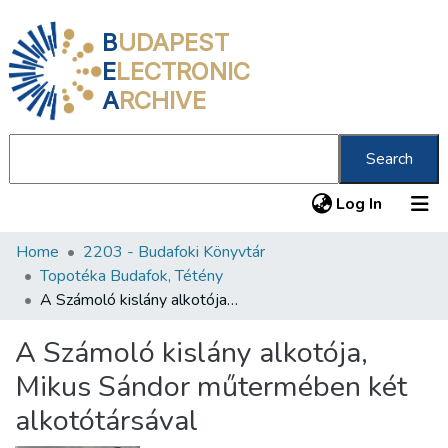
B
UDAPEST
E
LECTRONIC
A
RCHIVE
Search
(current
Log In
Home
2203 - Budafoki Könyvtár
Communities & Collections
Topotéka Budafok, Tétény
All of DSpace
A Számoló kislány alkotója, Mikus Sándor műtermében két alkotótársával
Statistics
A Számoló kislány alkotója,
About us
Mikus Sándor műtermében két
alkotótársával