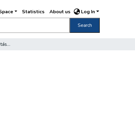
DSpace
Statistics
About us
Log In
Search
Városrendezési abnormitások