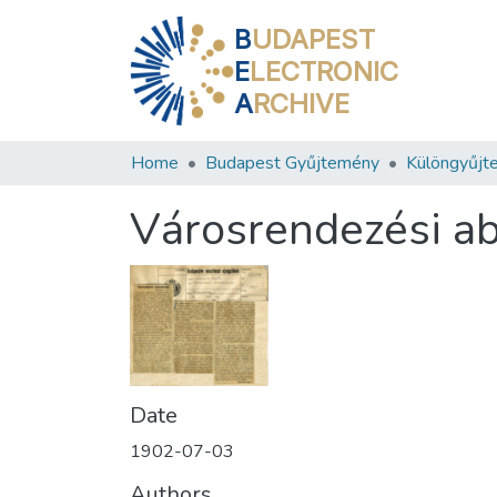
B
UDAPEST
E
LECTRONIC
A
RCHIVE
Home
Budapest Gyűjtemény
Különgyűjt
Városrendezési a
Date
1902-07-03
Authors