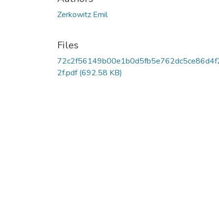
Zerkowitz Emil
Files
72c2f56149b00e1b0d5fb5e762dc5ce86d4f
2f.pdf
(692.58 KB)