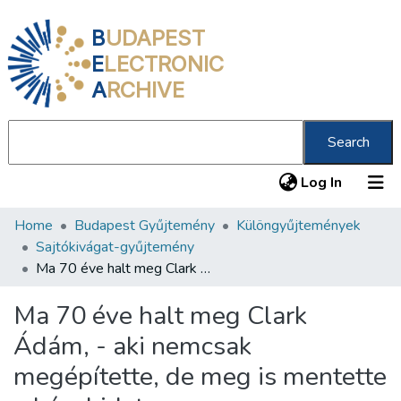
B
UDAPEST
E
LECTRONIC
A
RCHIVE
Search
(current
Log In
Home
Budapest Gyűjtemény
Különgyűjtemények
Communities & Collections
Sajtókivágat-gyűjtemény
All of DSpace
Ma 70 éve halt meg Clark Ádám, - aki nemcsak megépítette, de meg is mentette a Lánchidat
Statistics
Ma 70 éve halt meg Clark
About us
Ádám, - aki nemcsak
megépítette, de meg is mentette