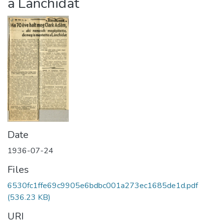
a Lánchidat
Date
1936-07-24
Files
6530fc1ffe69c9905e6bdbc001a273ec1685de1d.pdf
(536.23 KB)
URI