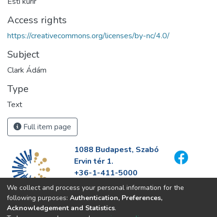
Esti kurir
Access rights
https://creativecommons.org/licenses/by-nc/4.0/
Subject
Clark Ádám
Type
Text
Full item page
1088 Budapest, Szabó
Ervin tér 1.
+36-1-411-5000
info@fszek.hu
We collect and process your personal information for the
https://fszek.hu
following purposes:
Authentication, Preferences,
Acknowledgement and Statistics
.